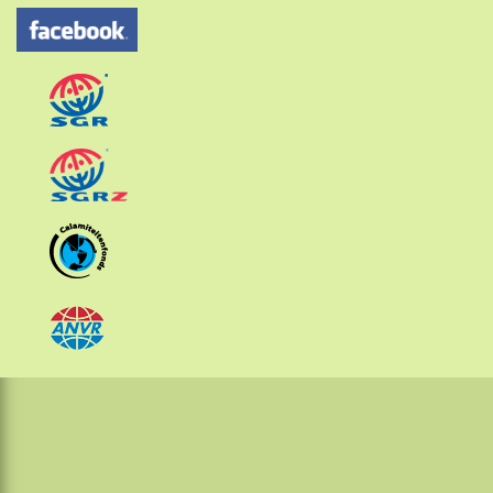
Other Sunda islands
Java
Kalimantan
Moluccas
Papua
Sulawesi
Sumatra