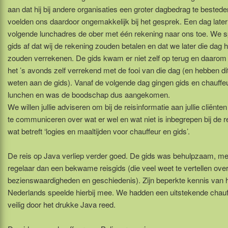
aan dat hij bij andere organisaties een groter dagbedrag te bestede
voelden ons daardoor ongemakkelijk bij het gesprek. Een dag late
volgende lunchadres de ober met één rekening naar ons toe. We 
gids af dat wij de rekening zouden betalen en dat we later die dag 
zouden verrekenen. De gids kwam er niet zelf op terug en daarom
het ’s avonds zelf verrekend met de fooi van die dag (en hebben di
weten aan de gids). Vanaf de volgende dag gingen gids en chauff
lunchen en was de boodschap dus aangekomen.
We willen jullie adviseren om bij de reisinformatie aan jullie cliënten
te communiceren over wat er wel en wat niet is inbegrepen bij de 
wat betreft ‘logies en maaltijden voor chauffeur en gids’.
De reis op Java verliep verder goed. De gids was behulpzaam, m
regelaar dan een bekwame reisgids (die veel weet te vertellen ove
bezienswaardigheden en geschiedenis). Zijn beperkte kennis van 
Nederlands speelde hierbij mee. We hadden een uitstekende chauf
veilig door het drukke Java reed.