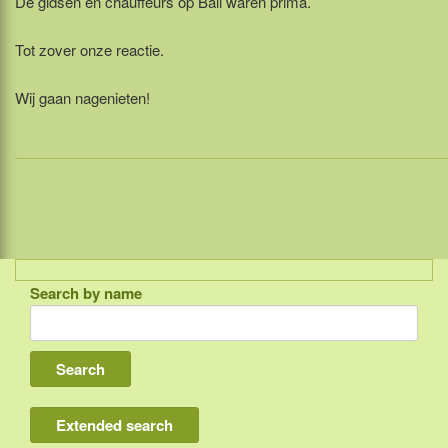
De gidsen en chauffeurs op Bali waren prima.
Tot zover onze reactie.
Wij gaan nagenieten!
Search by name
Indonesia
Bali
Lombok
Flores & Komodo
Extended search