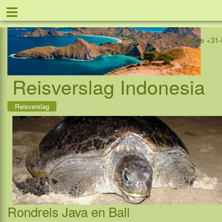
≡
Offer
Home
Indonesia
Contact
Phone +31-
Reisverslag Indonesia
Reisverslag
Rondreis Java en Bali