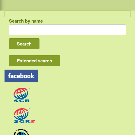
Search by name
Indonesia
Bali
Lombok
Flores & Komodo
Extended search
Other Sunda islands
Java
Kalimantan
Moluccas
Papua
Sulawesi