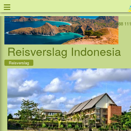
≡
Offer
Home
Indonesia
Contact
Phone +31-888 111
Reisverslag Indonesia
Reisverslag