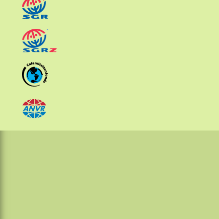
Kalimantan
Moluccas
Papua
Sulawesi
Sumatra