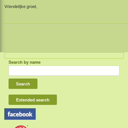
Vriendelijke groet,
Search by name
Indonesia
Bali
Lombok
Flores & Komodo
Extended search
Other Sunda islands
Java