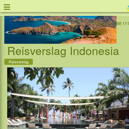
≡
Offer
Home
Indonesia
Contact
Phone +31-888 111
Reisverslag Indonesia
Reisverslag