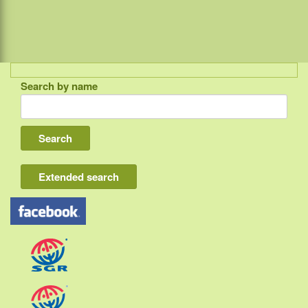
Search by name
Indonesia
Bali
Lombok
Flores & Komodo
Extended search
Other Sunda islands
Java
Kalimantan
Moluccas
Papua