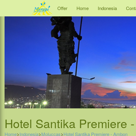
Offer
Home
Indonesia
Cont
Hotel Santika Premiere 
Home
>
Indonesia
>
Moluccas
>
Hotel Santika Premiere - Ambon