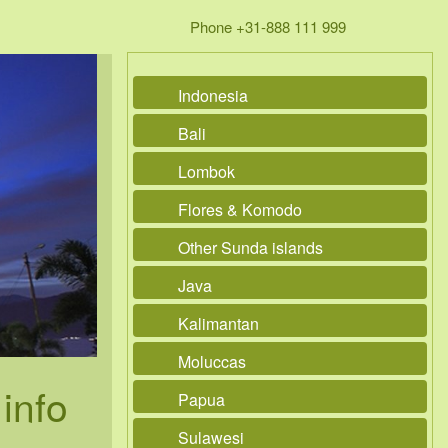
Phone +31-888 111 999
Indonesia
Bali
Lombok
Flores & Komodo
Other Sunda islands
Java
Kalimantan
Moluccas
info
Papua
Sulawesi