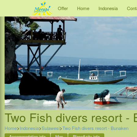
Offer
Home
Indonesia
Cont
Two Fish divers resort -
Home
>
Indonesia
>
Sulawesi
>
Two Fish divers resort - Bunaken
Accommodation info
Map
Place&city info