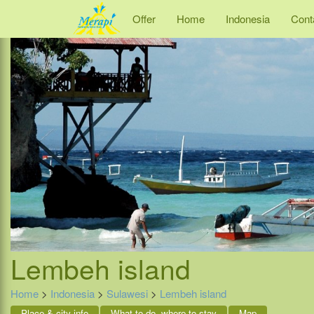
Offer
Home
Indonesia
Cont
Lembeh island
Home
>
Indonesia
>
Sulawesi
>
Lembeh island
Place & city info
What to do, where to stay
Map