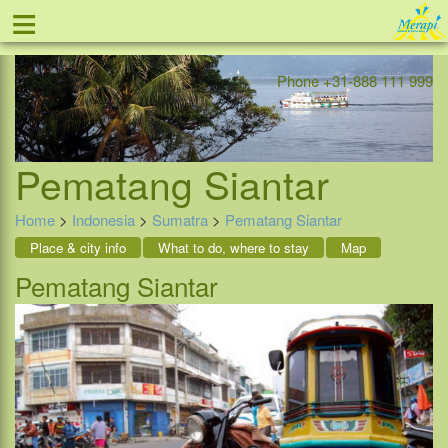
≡
Offer
Home
Indonesia
Contact
Phone +31-888 111 999
Pematang Siantar
Home
>
Indonesia
>
Sumatra
>
Pematang Siantar
Place & city info
What to do, where to stay
Map
Pematang Siantar