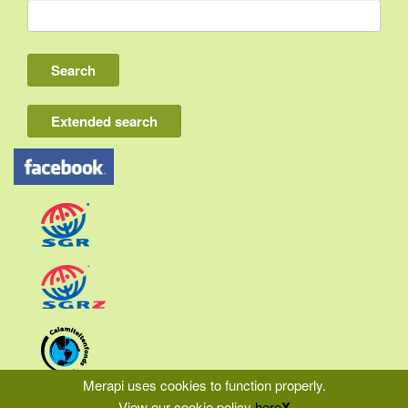
Bali
Lombok
Flores & Komodo
Extended search
Other Sunda islands
Java
Kalimantan
Moluccas
Papua
Sulawesi
Sumatra
Merapi uses cookies to function properly.
View our cookie policy
here
X