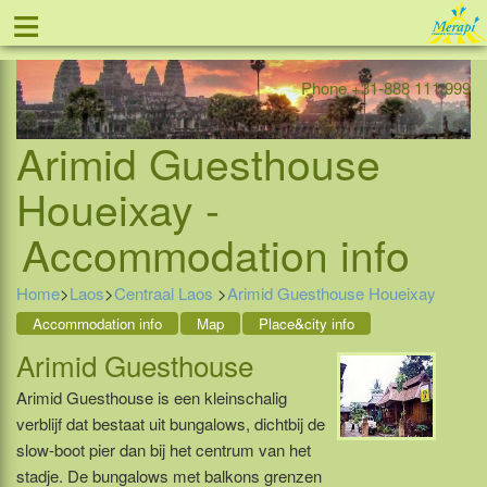
≡
Offer
Home
Indonesia
Contact
Phone +31-888 111 999
Arimid Guesthouse
Houeixay -
Accommodation info
Home
>
Laos
>
Centraal Laos
>
Arimid Guesthouse Houeixay
Accommodation info
Map
Place&city info
Arimid Guesthouse
Arimid Guesthouse is een kleinschalig
verblijf dat bestaat uit bungalows, dichtbij de
slow-boot pier dan bij het centrum van het
stadje. De bungalows met balkons grenzen