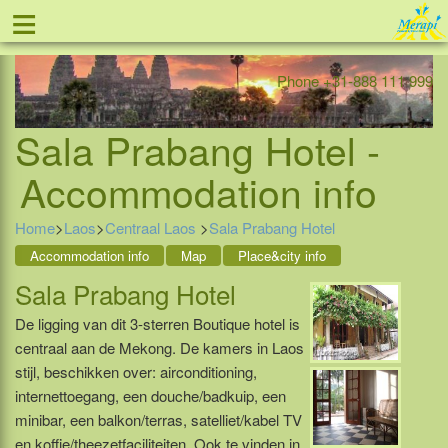
≡
Offer
Home
Indonesia
Contact
Phone +31-888 111 999
Sala Prabang Hotel -
Accommodation info
Home
>
Laos
>
Centraal Laos
>
Sala Prabang Hotel
Accommodation info
Map
Place&city info
Sala Prabang Hotel
De ligging van dit 3-sterren Boutique hotel is
centraal aan de Mekong. De kamers in Laos
stijl, beschikken over: airconditioning,
internettoegang, een douche/badkuip, een
minibar, een balkon/terras, satelliet/kabel TV
en koffie/theezetfaciliteiten. Ook te vinden in