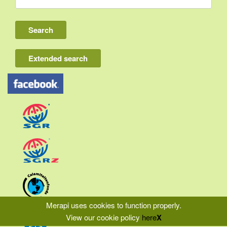
Bali
Lombok
Flores & Komodo
Extended search
Other Sunda islands
Java
Kalimantan
Moluccas
Papua
Sulawesi
Sumatra
Merapi uses cookies to function properly.
View our cookie policy
here
X