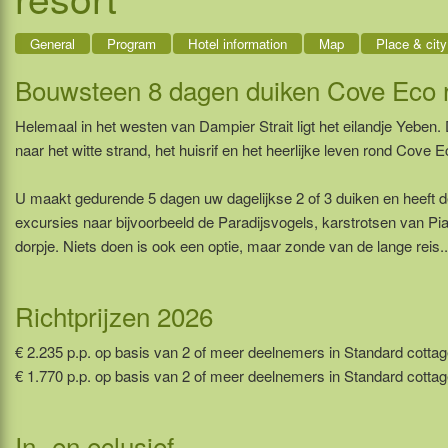
General
Program
Hotel information
Map
Place & city
Bouwsteen 8 dagen duiken Cove Eco r
Helemaal in het westen van Dampier Strait ligt het eilandje Yeben
naar het witte strand, het huisrif en het heerlijke leven rond Cove E
U maakt gedurende 5 dagen uw dagelijkse 2 of 3 duiken en heeft de 
excursies naar bijvoorbeeld de Paradijsvogels, karstrotsen van Pi
dorpje. Niets doen is ook een optie, maar zonde van de lange reis..
Richtprijzen 2026
€ 2.235 p.p. op basis van 2 of meer deelnemers in Standard cottage
€ 1.770 p.p. op basis van 2 of meer deelnemers in Standard cottag
In- en eclusief