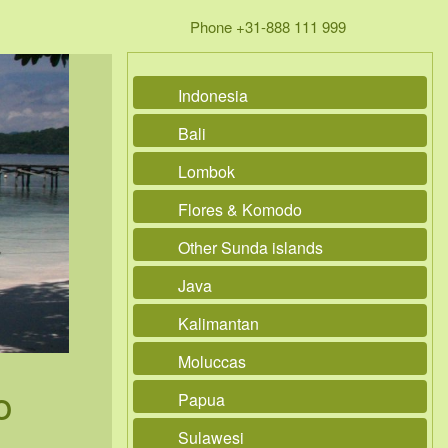
Phone +31-888 111 999
Indonesia
Bali
Lombok
Flores & Komodo
Other Sunda islands
Java
Kalimantan
Moluccas
o
Papua
Sulawesi