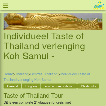
≡
Offer
Home
Indonesia
Contact
Phone +31-888 111 999
Individueel Taste of
Thailand verlenging
Koh Samui -
Home
>
Thailand
>
Centraal Thailand
>
Individueel Taste of
Thailand verlenging Koh Samui
General
Program
Your accommodation
Plaats info
Taste of Thailand Tour
Dit is een complete 21-daagse rondreis met