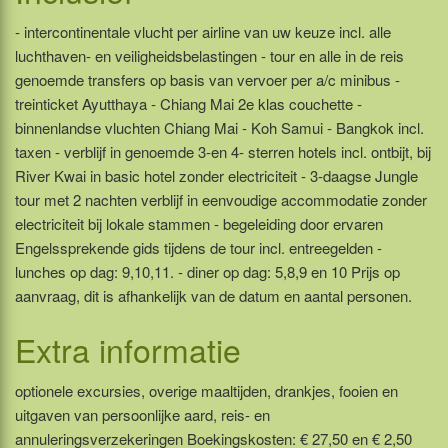
- intercontinentale vlucht per airline van uw keuze incl. alle
luchthaven- en veiligheidsbelastingen - tour en alle in de reis
genoemde transfers op basis van vervoer per a/c minibus -
treinticket Ayutthaya - Chiang Mai 2e klas couchette -
binnenlandse vluchten Chiang Mai - Koh Samui - Bangkok incl.
taxen - verblijf in genoemde 3-en 4- sterren hotels incl. ontbijt, bij
River Kwai in basic hotel zonder electriciteit - 3-daagse Jungle
tour met 2 nachten verblijf in eenvoudige accommodatie zonder
electriciteit bij lokale stammen - begeleiding door ervaren
Engelssprekende gids tijdens de tour incl. entreegelden -
lunches op dag: 9,10,11. - diner op dag: 5,8,9 en 10 Prijs op
aanvraag, dit is afhankelijk van de datum en aantal personen.
Extra informatie
optionele excursies, overige maaltijden, drankjes, fooien en
uitgaven van persoonlijke aard, reis- en
annuleringsverzekeringen Boekingskosten: € 27,50 en € 2,50