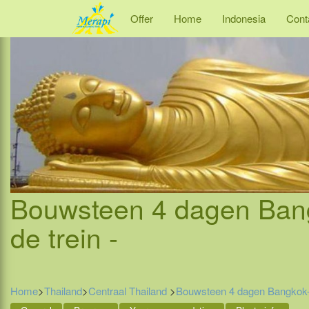
Offer
Home
Indonesia
Cont
Bouwsteen 4 dagen Bang
de trein -
Home
>
Thailand
>
Centraal Thailand
>
Bouwsteen 4 dagen Bangkok-C