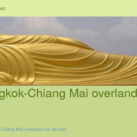
act
kok-Chiang Mai overland
hiang Mai overland met de trein