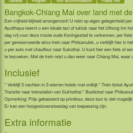
General
Program
Your accommodation
Plaats info
Bangkok-Chiang Mai over land met de 
Een vrijheid-blijheid arrangement! U reist op eigen gelegenheid per 
Ayutthaya neemt u een lokale taxi of tuktuk naar het Uthong Inn hot
dag vrij voor deze mooie oude Koningsstad te verkennen, per fiets i
per gereserveerde airco trein naar Phitsanulok, u verblijft hier in
u per auto met chauffeur naar Sukothai. U kunt hier een fiets of e
te bezoeken. Met de trein reist u dan weer naar Chiang Mai, waar 
Inclusief
* Verblijf 3 nachten in 3-sterren hotels met ontbijt * Trein ticket 
Transfer naar treinstation van Sukhothai * Busticket naar Phitsanul
Opmerking: Prijs gebaseerd op privétour, deze tour is niet mogelij
Er kan een hoogseizoenstoeslag van toepassing zijn.
Extra informatie