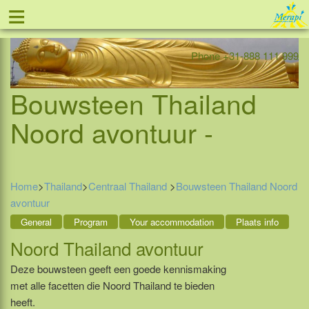
≡
Offer
Home
Indonesia
Contact
Phone +31-888 111 999
Bouwsteen Thailand
Noord avontuur -
Home
>
Thailand
>
Centraal Thailand
>
Bouwsteen Thailand Noord
avontuur
General
Program
Your accommodation
Plaats info
Noord Thailand avontuur
Deze bouwsteen geeft een goede kennismaking
met alle facetten die Noord Thailand te bieden
heeft.