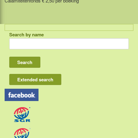
Calamiteitenfonds € 2,50 per boeking
Search by name
Indonesia
Bali
Lombok
Flores & Komodo
Extended search
Other Sunda islands
Java
Kalimantan
Moluccas
Papua