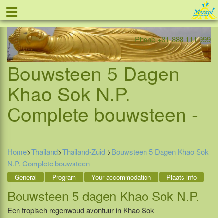
≡
Offer
Home
Indonesia
Contact
Phone +31-888 111 999
Bouwsteen 5 Dagen
Khao Sok N.P.
Complete bouwsteen -
Home
>
Thailand
>
Thailand-Zuid
>
Bouwsteen 5 Dagen Khao Sok
N.P. Complete bouwsteen
General
Program
Your accommodation
Plaats info
Bouwsteen 5 dagen Khao Sok N.P.
Een tropisch regenwoud avontuur in Khao Sok